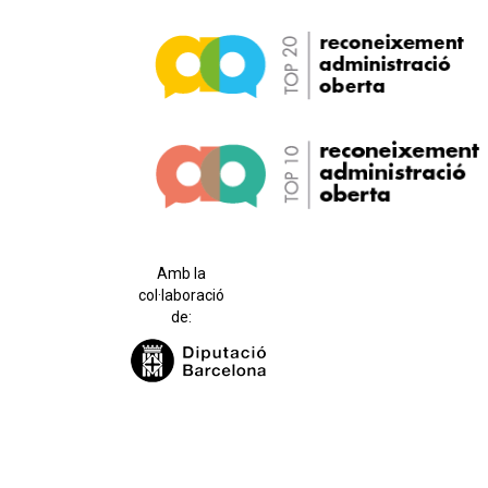
Amb la
col·laboració
de: