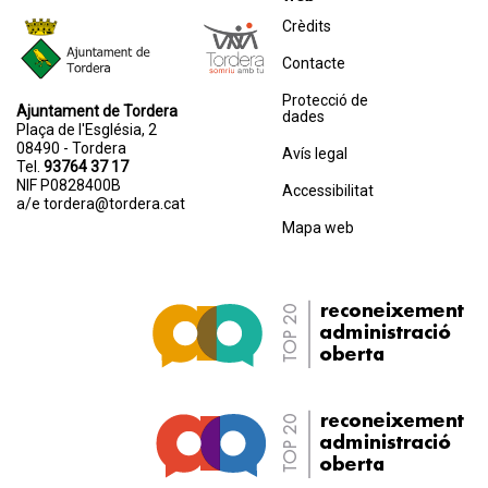
Crèdits
Contacte
Protecció de
Ajuntament de Tordera
dades
Plaça de l'Església, 2
08490 - Tordera
Avís legal
Tel.
93764 37 17
NIF P0828400B
Accessibilitat
a/e
tordera@tordera.cat
Mapa web