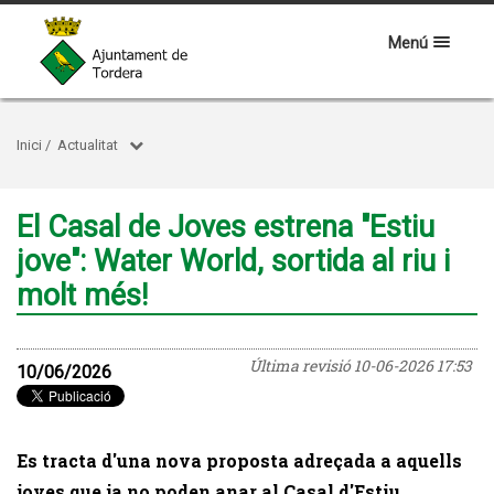
Menú
Inici
/
Actualitat
El Casal de Joves estrena "Estiu
jove": Water World, sortida al riu i
molt més!
Última revisió
10-06-2026 17:53
10/06/2026
Es tracta d'una nova proposta adreçada a aquells
joves que ja no poden anar al Casal d'Estiu