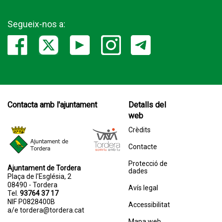
Segueix-nos a:
Contacta amb l'ajuntament
Detalls del
web
Crèdits
Contacte
Protecció de
Ajuntament de Tordera
dades
Plaça de l'Església, 2
08490 - Tordera
Avís legal
Tel.
93764 37 17
NIF P0828400B
Accessibilitat
a/e
tordera@tordera.cat
Mapa web