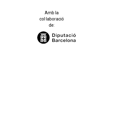
Amb la
col·laboració
de: