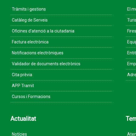
Tràmits i gestions
El m
Catàleg de Serveis
Turi
Oficines d'atenció a la ciutadania
Fires
Factura electrònica
Equ
Notificacions electròniques
Enti
Validador de documents electrònics
Empr
Cita prèvia
Adre
APP Tramit
Cursos i Formacions
Actualitat
Te
Notícies
Aten