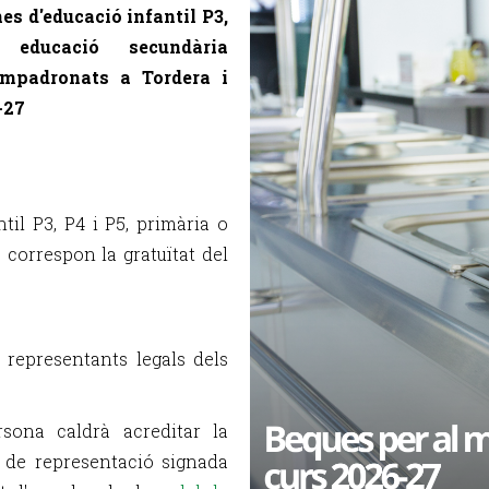
s d'educació infantil P3,
educació secundària
empadronats a Tordera i
-27
til P3, P4 i P5, primària o
s correspon la gratuïtat del
o representants legals dels
sona caldrà acreditar la
ó de representació signada