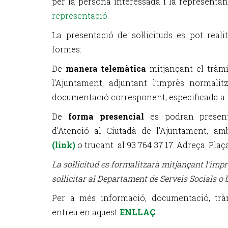
per la persona interessada i la representa
representació
.
La presentació de sol·licituds es pot reali
formes:
De
manera telemàtica
mitjançant el tràmi
l’Ajuntament, adjuntant l’imprès normalitza
documentació corresponent, especificada a 
De
forma presencial
es podran presentar
d’Atenció al Ciutadà de l’Ajuntament, am
(link)
o trucant al 93 764 37 17. Adreça: Plaça
La sol·licitud es formalitzarà mitjançant l'imp
sol·licitar al Departament de Serveis Socials o
Per a més informació, documentació, tràmi
entreu en aquest
ENLLAÇ