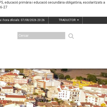
5, educació primària i educació secundària obligatòria,
escolaritzats a
26-27
a i hora oficials: 07/08/2026
20:26
TRADUCTOR