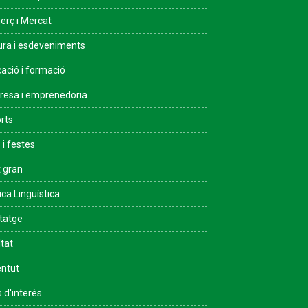
rç i Mercat
ura i esdeveniments
ació i formació
esa i emprenedoria
rts
 i festes
 gran
ica Lingüística
tatge
ltat
ntut
s d'interès