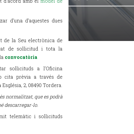
nt d'acord amb el
model de
tzar d'una d’aquestes dues
t de la Seu electrònica de
t de sol·licitud i tota la
la
convocatòria
 sol·licituds a l’Oficina
b cita prèvia a través de
 Església, 2, 08490 Tordera.
rès normalitzat, que es podrà
 bé descarregar-lo.
t telemàtic i sol·licituds