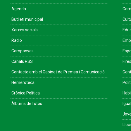
Agenda
Come
Butlletí municipal
Cult
Xarxes socials
Educ
Ràdio
Empr
Campanyes
Espo
Canals RSS
Fires
Contacte amb el Gabinet de Premsa i Comunicació
Gent
Hemeroteca
Polít
Crònica Política
Habi
Àlbums de fotos
Igua
Jove
Lloc