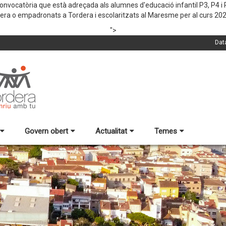
nvocatòria que està adreçada als alumnes d'educació infantil P3, P4 i P
era o empadronats a Tordera i escolaritzats al Maresme per al curs 20
">
Dat
Govern obert
Actualitat
Temes