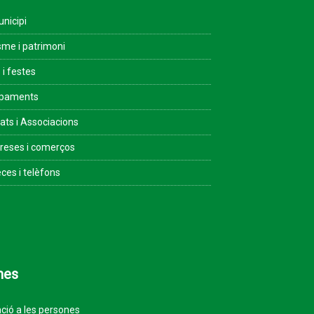
unicipi
sme i patrimoni
 i festes
ipaments
tats i Associacions
eses i comerços
ces i telèfons
mes
ció a les persones