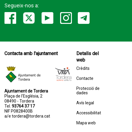
Segueix-nos a:
Contacta amb l'ajuntament
Detalls del
web
Crèdits
Contacte
Protecció de
Ajuntament de Tordera
dades
Plaça de l'Església, 2
08490 - Tordera
Avís legal
Tel.
93764 37 17
NIF P0828400B
Accessibilitat
a/e
tordera@tordera.cat
Mapa web