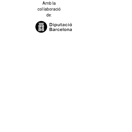
Amb la
col·laboració
de: